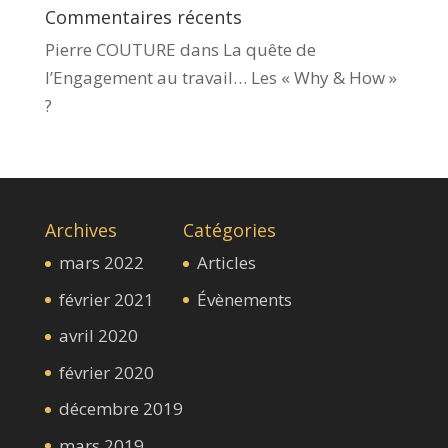
Commentaires récents
Pierre COUTURE
dans
La quête de
l’Engagement au travail… Les « Why & How »​
?
Archives
Catégories
mars 2022
Articles
février 2021
Évènements
avril 2020
février 2020
décembre 2019
mars 2019